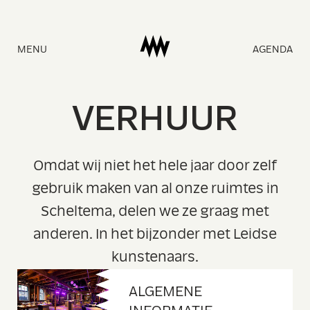
Naar
MENU
AGENDA
homepage
V
E
RHU
U
R
Omdat wij niet het hele jaar door zelf
gebruik maken van al onze ruimtes in
Scheltema, delen we ze graag met
anderen. In het bijzonder met Leidse
kunstenaars.
ALGEMENE