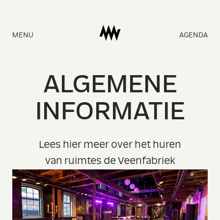
Naar
MENU
AGENDA
homepage
A
LGE
M
E
N
E
INFO
R
MATI
E
Lees hier meer over het huren
van ruimtes de Veenfabriek