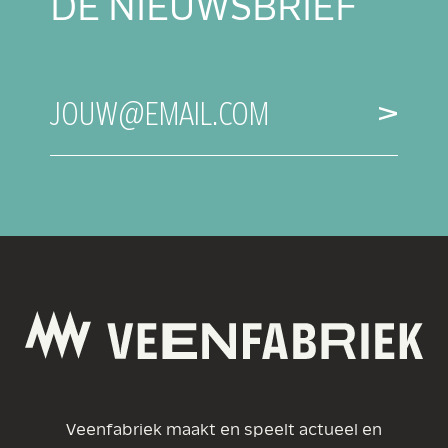
DE NIEUWSBRIEF
E-
JOUW@EMAIL.COM
MAILADRES
Veenfabriek maakt en speelt actueel en