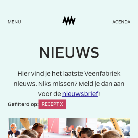
Naar
MENU
AGENDA
homepage
N
I
E
U
WS
Hier vind je het laatste Veenfabriek
nieuws. Niks missen? Meld je dan aan
voor de
nieuwsbrief
!
Gefilterd op:
RECEPT X