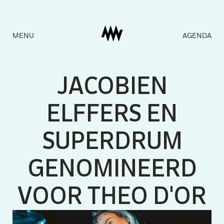
Naar
MENU
AGENDA
homepage
JA
C
OBIE
N
ELFFERS
E
N
SUPERDRUM
GENOMINEER
D
VOOR T
H
EO D'O
R