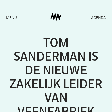
Naar
MENU
AGENDA
homepage
TOM
SANDERMA
N
IS
DE NIE
U
WE
ZAK
E
LI
J
K
L
EIDER
VAN
VEEN
F
ABRIEK