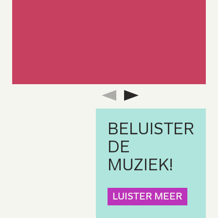
BELU
I
S
T
E
R
DE
MUZ
I
E
K!
LUISTER MEER