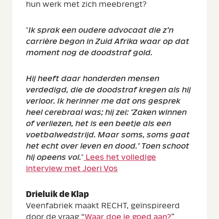
hun werk met zich meebrengt?
"
Ik sprak een oudere advocaat die z’n
carrière begon in Zuid Afrika waar op dat
moment nog de doodstraf gold.
Hij heeft daar honderden mensen
verdedigd, die de doodstraf kregen als hij
verloor. Ik herinner me dat ons gesprek
heel cerebraal was; hij zei: ‘Zaken winnen
of verliezen, het is een beetje als een
voetbalwedstrijd. Maar soms, soms gaat
het echt over leven en dood.’ Toen schoot
hij opeens vol.
"
Lees het volledige
interview met Joeri Vos
Drieluik de Klap
Veenfabriek maakt RECHT, geïnspireerd
door de vraag “
Waar doe je goed aan?
”