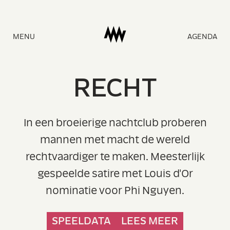
Naar
MENU
AGENDA
homepage
R
E
C
H
T
In een broeierige nachtclub proberen
mannen met macht de wereld
rechtvaardiger te maken. Meesterlijk
gespeelde satire met Louis d'Or
nominatie voor Phi Nguyen.
SPEELDATA
LEES MEER