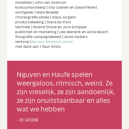
installatie | John van Oostrum
kostuumontwerp | Vita Coenen en David Fikkert
vormgever | Mats Boswijk
choreografie advies | Klaus Jürgens
productieleiding | Diane du Pont
techniek | Roland Dirkse en Joris Schipper
publiciteit en marketing | Lies Mensink en Anna Musch
fotografie campagnebeeld | Anne Harbers
verkoop |
Bureau Berbee & Jansen
met dank aan | Teun Smits
Lees
Nguyen en Haufe spelen
meer
weergaloos, ritmisch, weird. Ze
zijn vreselijk, ze zijn aandoenlijk,
ze zijn onuitstaanbaar en alles
wat we hebben
– DE GROENE